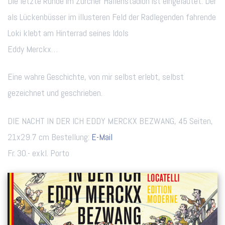
Die letzte Runde im Zürcher Hallenstadion ist eingeläutet. Der
als Lückenbüsser im illusteren Feld der Radlegenden fahrende
Loki klebt am Hinterrad seines Idols
Eddy Merckx…
Eine wahre Geschichte, von mir selbst erlebt, selbst
gezeichnet und geschrieben.
DIE NACHT IN DER ICH EDDY MERCKX BEZWANG, 45 Seiten,
21x29.7 cm Bestellung:
E-Mail
Fr. 30.- exkl. Porto