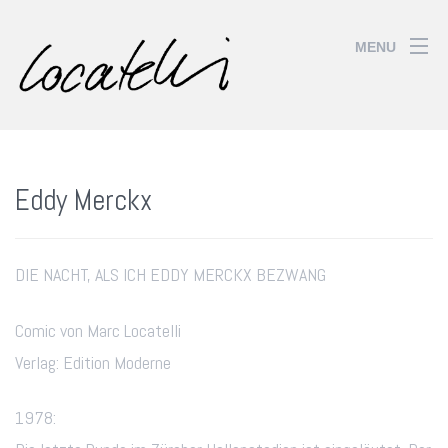
MENU
Eddy Merckx
DIE NACHT, ALS ICH EDDY MERCKX BEZWANG
Comic von Marc Locatelli
Verlag: Edition Moderne
1978: